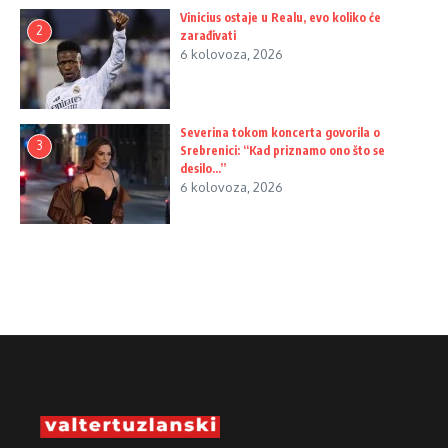
Vinicius ostaje u Realu, evo koliko će
2
zarađivati
6 kolovoza, 2026
Severina tokom koncerta govorila o
3
Srebrenici: “Kad priznamo ono što se
desilo…”
6 kolovoza, 2026