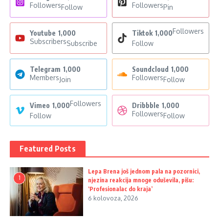
Followers
Followers
Follow
Pin
Followers
Youtube
1,000
Tiktok
1,000
Subscribers
Subscribe
Follow
Telegram
1,000
Soundcloud
1,000
Members
Followers
Join
Follow
Followers
Vimeo
1,000
Dribbble
1,000
Followers
Follow
Follow
Featured Posts
Lepa Brena još jednom pala na pozornici,
1
njezina reakcija mnoge oduševila, pišu:
‘Profesionalac do kraja’
6 kolovoza, 2026