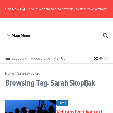
Skip to content
Hot News
Lepa Brena još jednom pala na pozornici, njezina reakcija mnoge oduše
Main Menu
Support
About theme
Visit Us
Home
/
Sarah Skopljak
Browsing Tag: Sarah Skopljak
Tuzla
Veličanstven koncert