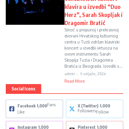
klavira u izvedbi “Duo
Herz”, Sarah Skopljak i
Dragomir Bratić
Sinoć u prepunoj i prekrasnoj
dvorani Hrvatskog kulturnog
centra u Tuzli održan klavirski
koncert u izvedbi virtuoza na
ovom instrumentu Sarah
Skoplja Tuzla i Dragomira
Bratića iz Beograda. Izvodili s...
admin
5 veljače, 2026
Read More
Social Icons
Fans
Facebook
1,000
X (Twitter)
1,000
Followers
Like
Follow
Instagram
1,000
Pinterest
1,000