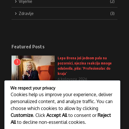
Vrijeme
(2)
Zdravlje
(3)
Featured Posts
Lepa Brena još jednom pala na
1
pozornici, njezina reakcija mnoge
oduševila, pišu: ‘Profesionalac do
kraja’
6 kolovoza, 2026
We respect your privacy
Vinicius ostaje u Realu, evo koliko će
Cookies help us improve your experience, deliver
2
zarađivati
personalized content, and analyze traffic. You can
6 kolovoza, 2026
choose which cookies to allow by clicking
Customize
. Click
Accept All
to consent or
Reject
All
to decline non-essential cookies.
Severina tokom koncerta govorila o
3