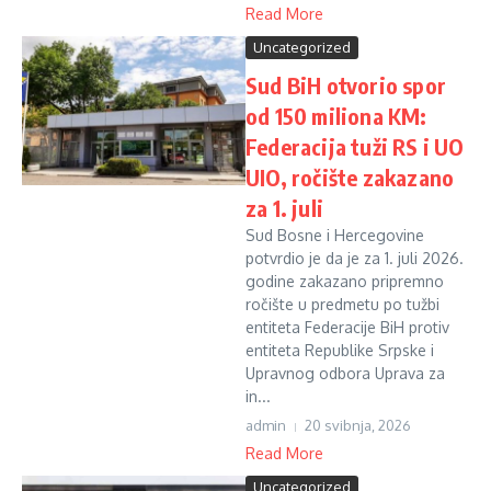
Read More
Uncategorized
Sud BiH otvorio spor
od 150 miliona KM:
Federacija tuži RS i UO
UIO, ročište zakazano
za 1. juli
Sud Bosne i Hercegovine
potvrdio je da je za 1. juli 2026.
godine zakazano pripremno
ročište u predmetu po tužbi
entiteta Federacije BiH protiv
entiteta Republike Srpske i
Upravnog odbora Uprava za
in...
admin
20 svibnja, 2026
Read More
Uncategorized