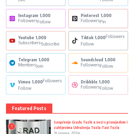
Instagram
1,000
Pinterest
1,000
Followers
Followers
Follow
Pin
Followers
Youtube
1,000
Tiktok
1,000
Subscribers
Subscribe
Follow
Telegram
1,000
Soundcloud
1,000
Members
Followers
Join
Follow
Followers
Vimeo
1,000
Dribbble
1,000
Followers
Follow
Follow
Featured Posts
Saopćenje Grada Tuzle u vezi s prosvjedom i
1
zahtjevima Udruženja Tuzla-Taxi Tuzla
31 srpnja, 2026