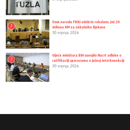
Dom naroda FBiH odobrio rebalans: Još 20
2
miliona KM za onkološke lijekove
30 srpnja, 2026
Vijeće ministara BiH usvojilo Nacrt odluke o
3
ratifikaciji sporazuma o Južnoj interkonekciji
30 srpnja, 2026