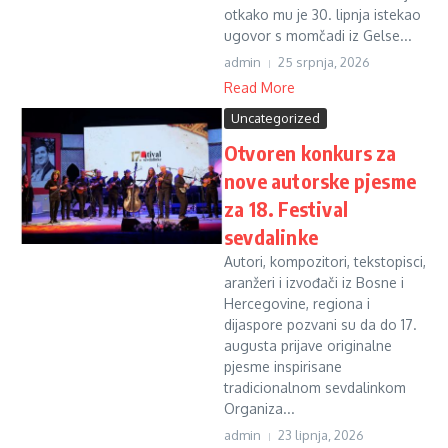
otkako mu je 30. lipnja istekao
ugovor s momčadi iz Gelse...
admin
25 srpnja, 2026
Read More
Uncategorized
Otvoren konkurs za
nove autorske pjesme
za 18. Festival
sevdalinke
Autori, kompozitori, tekstopisci,
aranžeri i izvođači iz Bosne i
Hercegovine, regiona i
dijaspore pozvani su da do 17.
augusta prijave originalne
pjesme inspirisane
tradicionalnom sevdalinkom
Organiza...
admin
23 lipnja, 2026