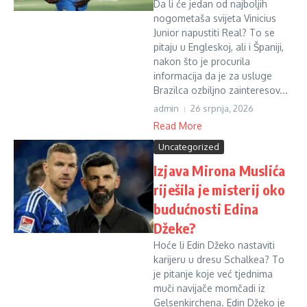
Da li će jedan od najboljih
nogometaša svijeta Vinicius
Junior napustiti Real? To se
pitaju u Engleskoj, ali i Španiji,
nakon što je procurila
informacija da je za usluge
Brazilca ozbiljno zainteresov...
admin
26 srpnja, 2026
Read More
Uncategorized
Izjava Mirona Muslića
riješila je misterij oko
budućnosti Edina
Džeke?
Hoće li Edin Džeko nastaviti
karijeru u dresu Schalkea? To
je pitanje koje već tjednima
muči navijače momčadi iz
Gelsenkirchena. Edin Džeko je