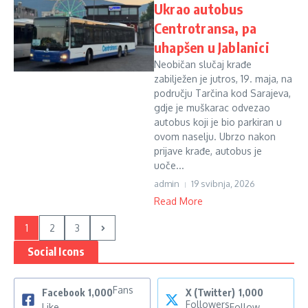
Ukrao autobus
Centrotransa, pa
uhapšen u Jablanici
Neobičan slučaj krađe
zabilježen je jutros, 19. maja, na
području Tarčina kod Sarajeva,
gdje je muškarac odvezao
autobus koji je bio parkiran u
ovom naselju. Ubrzo nakon
prijave krađe, autobus je
uoče...
admin
19 svibnja, 2026
Read More
1
2
3
Social Icons
Fans
Facebook
1,000
X (Twitter)
1,000
Followers
Like
Follow