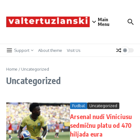
Skip to content
Main
Menu
Support
About theme
Visit Us
Home
/
Uncategorized
Uncategorized
Fudbal
Uncategorized
Arsenal nudi Viniciusu
sedmičnu platu od 470
hiljada eura