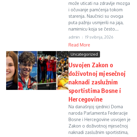
može uticati na zdravlje mozga
i očuvanje pamćenja tokom
starenja. Naučnici su ovoga
puta pažnju usmjerili na jaja,
namirnicu koja se često...
admin
19 svibnja, 2026
Read More
Uncategorized
Usvojen Zakon o
doživotnoj mjesečnoj
naknadi zaslužnim
sportistima Bosne i
Hercegovine
Na današnjoj sjednici Doma
naroda Parlamenta Federacije
Bosne i Hercegovine usvojen je
Zakon o doživotnoj mjesečnoj
naknadi zaslužnim sportistima,