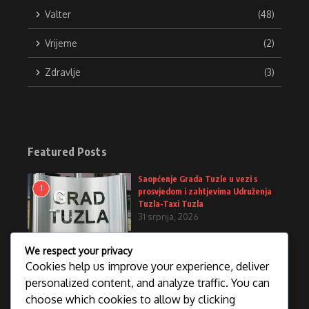
Valter
(48)
Vrijeme
(2)
Zdravlje
(3)
Featured Posts
Saopćenje Grada Tuzle u vezi s
1
prosvjedom i zahtjevima Udruženja
Tuzla-Taxi Tuzla
31 srpnja, 2026
We respect your privacy
Dom naroda FBiH odobrio rebalans:
Cookies help us improve your experience, deliver
2
Još 20 miliona KM za onkološke
personalized content, and analyze traffic. You can
lijekove
30 srpnja, 2026
choose which cookies to allow by clicking