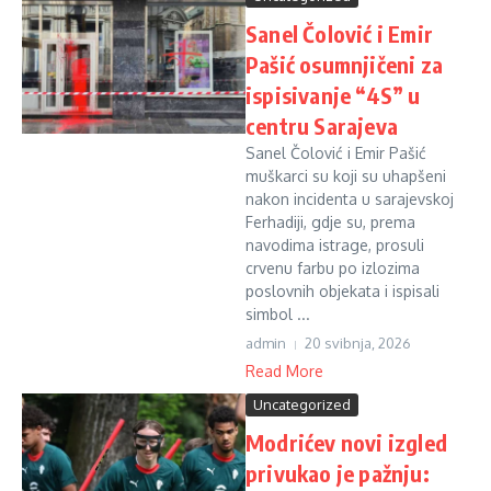
Sanel Čolović i Emir
Pašić osumnjičeni za
ispisivanje “4S” u
centru Sarajeva
Sanel Čolović i Emir Pašić
muškarci su koji su uhapšeni
nakon incidenta u sarajevskoj
Ferhadiji, gdje su, prema
navodima istrage, prosuli
crvenu farbu po izlozima
poslovnih objekata i ispisali
simbol ...
admin
20 svibnja, 2026
Read More
Uncategorized
Modrićev novi izgled
privukao je pažnju: