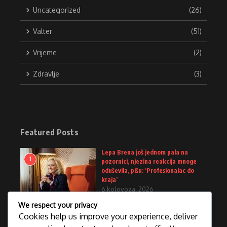
Uncategorized
(26)
Valter
(51)
Vrijeme
(2)
Zdravlje
(3)
Featured Posts
Lepa Brena još jednom pala na
1
pozornici, njezina reakcija mnoge
oduševila, pišu: ‘Profesionalac do
kraja’
6 kolovoza, 2026
We respect your privacy
Vinicius ostaje u Realu, evo koliko će
Cookies help us improve your experience, deliver
2
zarađivati