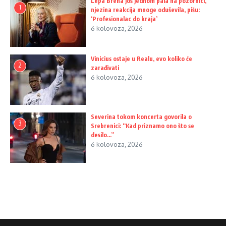
Lepa Brena još jednom pala na pozornici,
1
njezina reakcija mnoge oduševila, pišu:
‘Profesionalac do kraja’
6 kolovoza, 2026
Vinicius ostaje u Realu, evo koliko će
2
zarađivati
6 kolovoza, 2026
Severina tokom koncerta govorila o
3
Srebrenici: “Kad priznamo ono što se
desilo…”
6 kolovoza, 2026