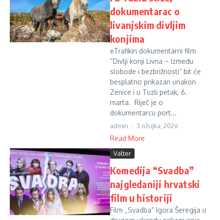
dokumentarac o
livanjskim divljim
konjima
eTrafikin dokumentarni film
“Divlji konji Livna – Između
slobode i bezbrižnosti” bit će
besplatno prikazan unakon
Zenice i u Tuzli petak, 6.
marta. Riječ je o
dokumentarcu port...
admin
3 ožujka, 2026
Read More
Valter
Komedija “Svadba”
najgledaniji hrvatski
film u historiji
Film „Svadba“ Igora Šeregija u