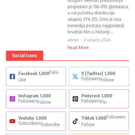
drugom vikendu prikazivanja
pogledalo je 136.010 gledalaca,
a od početka distribucije
ukupno 374.213, čime je ova
komedija postala najgledaniji
hrvatski film u historiji...
admin
2 veljače, 2026
Read More
Social Icons
Fans
Facebook
1,000
X (Twitter)
1,000
Followers
Like
Follow
Instagram
1,000
Pinterest
1,000
Followers
Followers
Follow
Pin
Followers
Youtube
1,000
Tiktok
1,000
Subscribers
Subscribe
Follow