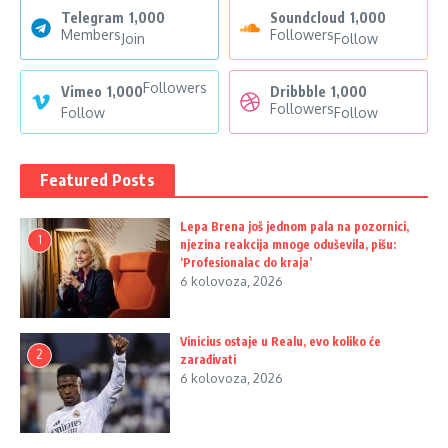
Telegram
1,000
Soundcloud
1,000
Members
Followers
Join
Follow
Followers
Vimeo
1,000
Dribbble
1,000
Followers
Follow
Follow
Featured Posts
Lepa Brena još jednom pala na pozornici,
1
njezina reakcija mnoge oduševila, pišu:
‘Profesionalac do kraja’
6 kolovoza, 2026
Vinicius ostaje u Realu, evo koliko će
2
zarađivati
6 kolovoza, 2026