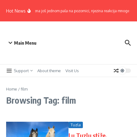
Skip to content
Hot News
Lepa Brena još jednom pala na pozornici, njezina reakcija mnoge oduše
Main Menu
Support
About theme
Visit Us
Home
/
film
Browsing Tag: film
Tuzla
I u Tuzlu stiže,