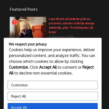
Featured Posts
Lepa Brena još jednom pala na
1
pozornici, njezina reakcija mnoge
oduševila, pišu: ‘Profesionalac do
kraja’
6 kolovoza, 2026
We respect your privacy
Vinicius ostaje u Realu, evo koliko će
Cookies help us improve your experience, deliver
2
zarađivati
personalized content, and analyze traffic. You can
6 kolovoza, 2026
choose which cookies to allow by clicking
Customize
. Click
Accept All
to consent or
Reject
All
to decline non-essential cookies.
Severina tokom koncerta govorila o
3
Srebrenici: “Kad priznamo ono što se
desilo…”
Customize
6 kolovoza, 2026
Reject All
Accept All