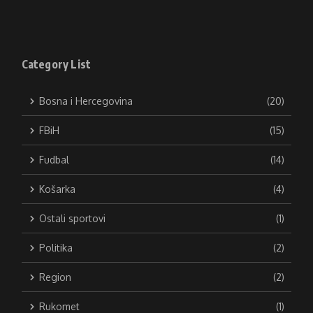
Category List
Bosna i Hercegovina
(20)
FBiH
(15)
Fudbal
(14)
Košarka
(4)
Ostali sportovi
(1)
Politika
(2)
Region
(2)
Rukomet
(1)