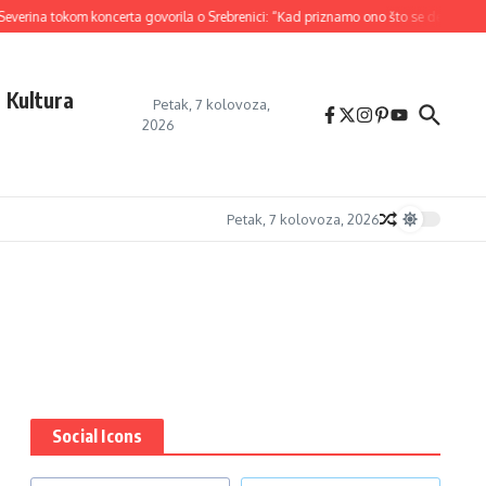
erina tokom koncerta govorila o Srebrenici: “Kad priznamo ono što se desilo…”
Kultura
Petak, 7 kolovoza,
2026
Petak, 7 kolovoza, 2026
Social Icons