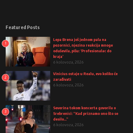
Featured Posts
Lepa Brena još jednom pala na
1
pozornici, njezina reakcija mnoge
oduševila, pišu: ‘Profesionalac do
kraja’
6 kolovoza, 2026
Vinicius ostaje u Realu, evo koliko će
2
zarađivati
6 kolovoza, 2026
Severina tokom koncerta govorila o
3
Srebrenici: “Kad priznamo ono što se
desilo…”
6 kolovoza, 2026