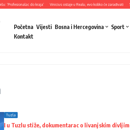
: ‘Profesionalac do kraja’
Vinicius ostaje u Realu, evo koliko će zarađivati
Sev
o
Početna
Vijesti
Bosna i Hercegovina
Sport
Kontakt
a
Tuzla
I u Tuzlu stiže, dokumentarac o livanjskim divljim