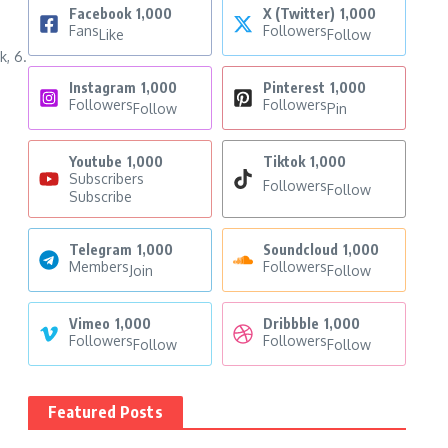
Facebook
1,000
X (Twitter)
1,000
Fans
Followers
Like
Follow
k, 6.
Instagram
1,000
Pinterest
1,000
Followers
Followers
Follow
Pin
Youtube
1,000
Tiktok
1,000
Subscribers
Followers
Follow
Subscribe
Telegram
1,000
Soundcloud
1,000
Members
Followers
Join
Follow
Vimeo
1,000
Dribbble
1,000
Followers
Followers
Follow
Follow
Featured Posts