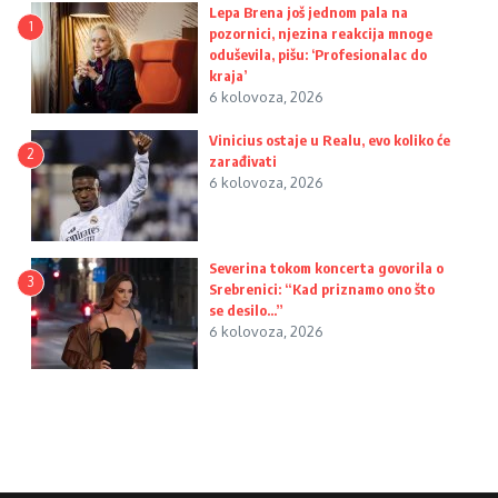
Lepa Brena još jednom pala na
1
pozornici, njezina reakcija mnoge
oduševila, pišu: ‘Profesionalac do
kraja’
6 kolovoza, 2026
Vinicius ostaje u Realu, evo koliko će
2
zarađivati
6 kolovoza, 2026
Severina tokom koncerta govorila o
3
Srebrenici: “Kad priznamo ono što
se desilo…”
6 kolovoza, 2026