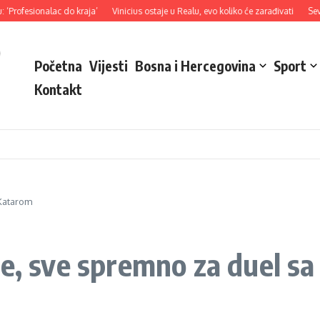
 do kraja’
Vinicius ostaje u Realu, evo koliko će zarađivati
Severina tokom kon
o
Početna
Vijesti
Bosna i Hercegovina
Sport
Kontakt
 Katarom
le, sve spremno za duel s