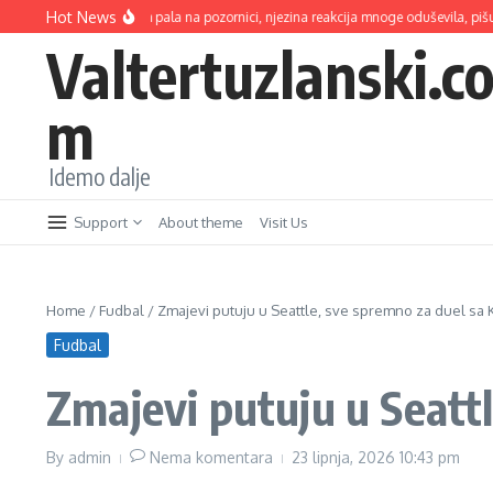
Skip to content
Hot News
š jednom pala na pozornici, njezina reakcija mnoge oduševila, pišu: ‘Profesionalac
Valtertuzlanski.c
m
Idemo dalje
Support
About theme
Visit Us
Home
/
Fudbal
/
Zmajevi putuju u Seattle, sve spremno za duel sa
Fudbal
Zmajevi putuju u Seatt
By
admin
Nema komentara
23 lipnja, 2026
10:43 pm