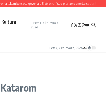
certa govorila o Srebrenici: “Kad priznamo ono što se desilo…”
Lokalna zajednic
Kultura
Petak, 7 kolovoza,
2026
Petak, 7 kolovoza, 2026
a Katarom